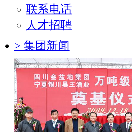
联系电话
人才招聘
> 集团新闻