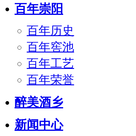
百年崇阳
百年历史
百年窖池
百年工艺
百年荣誉
醉美酒乡
新闻中心