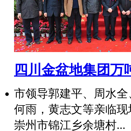
四川金盆地集团万吨
市领导郭建平、周水全
何雨，黄志文等亲临现场表
崇州市锦江乡余塘村...