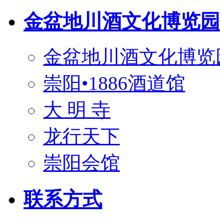
金盆地川酒文化博览园
金盆地川酒文化博览
崇阳•1886酒道馆
大 明 寺
龙行天下
崇阳会馆
联系方式