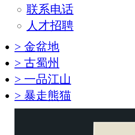
联系电话
人才招聘
> 金盆地
> 古蜀州
> 一品江山
> 暴走熊猫