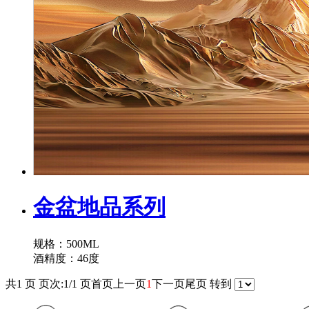
金盆地品系列
规格：500ML
酒精度：46度
共1 页 页次:1/1 页
首页
上一页
1
下一页
尾页
转到