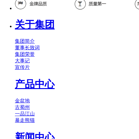
关于集团
集团简介
董事长致词
集团荣誉
大事记
宣传片
产品中心
金盆地
古蜀州
一品江山
暴走熊猫
新闻中心