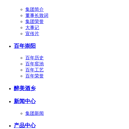
集团简介
董事长致词
集团荣誉
大事记
宣传片
百年崇阳
百年历史
百年窖池
百年工艺
百年荣誉
醉美酒乡
新闻中心
集团新闻
产品中心