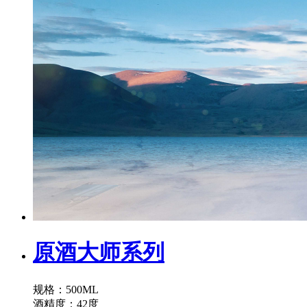
原酒大师系列
规格：500ML
酒精度：42度