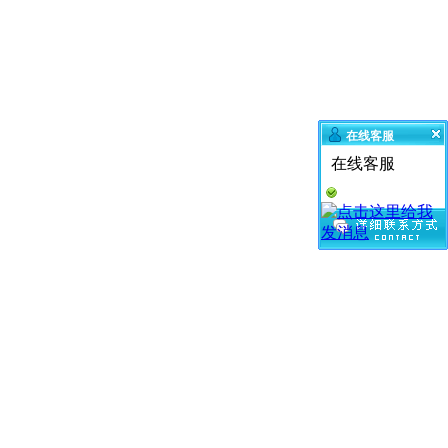
在线客服
在线客服