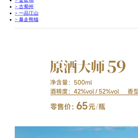
> 金盆地
> 古蜀州
> 一品江山
> 暴走熊猫