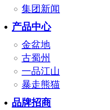
集团新闻
产品中心
金盆地
古蜀州
一品江山
暴走熊猫
品牌招商