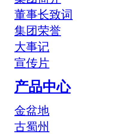
董事长致词
集团荣誉
大事记
宣传片
产品中心
金盆地
古蜀州