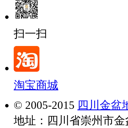
扫一扫
淘宝商城
© 2005-2015
四川金盆
地址：四川省崇州市金盆地