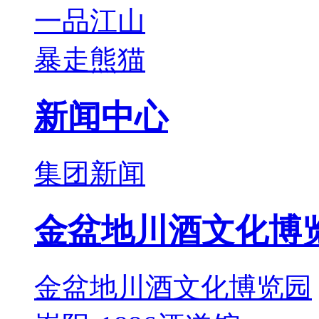
一品江山
暴走熊猫
新闻中心
集团新闻
金盆地川酒文化博
金盆地川酒文化博览园