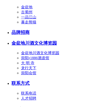
金盆地
古蜀州
一品江山
暴走熊猫
品牌招商
金盆地川酒文化博览园
金盆地川酒文化博览园
崇阳•1886酒道馆
大 明 寺
龙行天下
崇阳会馆
联系方式
联系电话
人才招聘