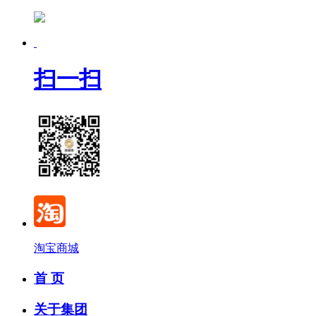
扫一扫
淘宝商城
首 页
关于集团