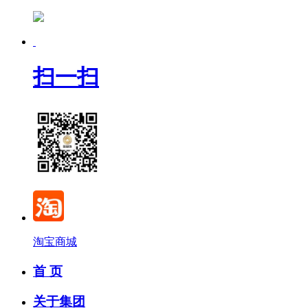
扫一扫
淘宝商城
首 页
关于集团