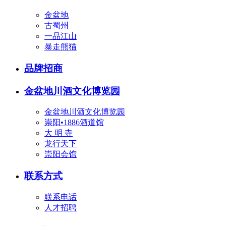
金盆地
古蜀州
一品江山
暴走熊猫
品牌招商
金盆地川酒文化博览园
金盆地川酒文化博览园
崇阳•1886酒道馆
大 明 寺
龙行天下
崇阳会馆
联系方式
联系电话
人才招聘