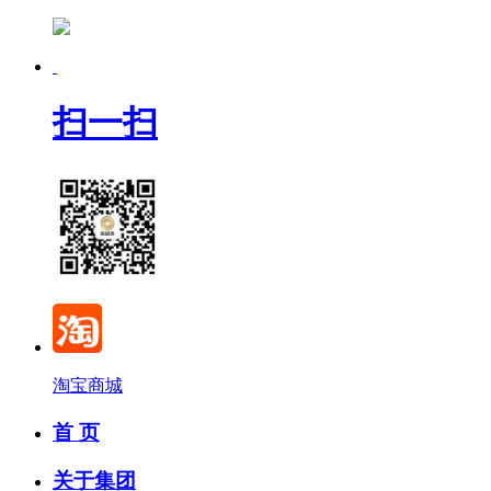
扫一扫
淘宝商城
首 页
关于集团