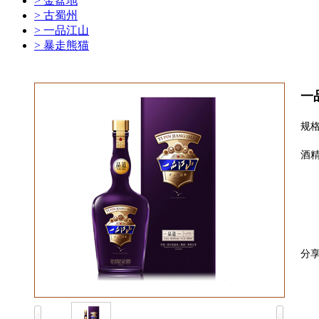
> 金盆地
> 古蜀州
> 一品江山
> 暴走熊猫
一
规格
酒精
分