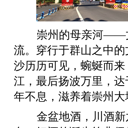
崇州的母亲河——文
流。穿行于群山之中的
沙历历可见，蜿蜒而来
江，最后扬波万里，达
年不息，滋养着崇州大
金盆地酒，川酒新六